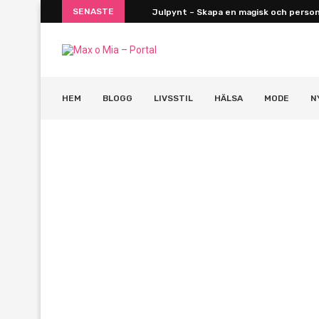
SENASTE
Julpynt – Skapa en magisk och personl
HEM
BLOGG
LIVSSTIL
HÄLSA
MODE
N