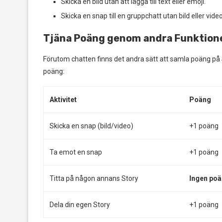
Skicka en bild utan att lägga till text eller emoji.
Skicka en snap till en gruppchatt utan bild eller video
Tjäna Poäng genom andra Funktion
Förutom chatten finns det andra sätt att samla poäng på
poäng:
Aktivitet
Poäng
Skicka en snap (bild/video)
+1 poäng
Ta emot en snap
+1 poäng
Titta på någon annans Story
Ingen po
Dela din egen Story
+1 poäng