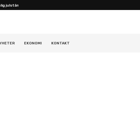
ig julstämning...
YHETER
EKONOMI
KONTAKT