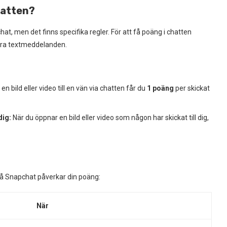
hatten?
t, men det finns specifika regler. För att få poäng i chatten
bara textmeddelanden.
en bild eller video till en vän via chatten får du
1 poäng
per skickat
dig:
När du öppnar en bild eller video som någon har skickat till dig,
r på Snapchat påverkar din poäng:
När