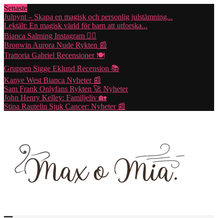
Senaste
Julpynt – Skapa en magisk och personlig julstämning...
Lektält: En magisk värld för barn att utforska...
Bianca Salming Instagram 🏃‍♀️
Bronwin Aurora Nude Rykten 📰
Trattoria Gabriel Recensioner 🍽️
Gruppen Sigge Eklund Recension 📚
Kanye West Bianca Nyheter 📰
Sam Frank Onlyfans Rykten 🚀 Nyheter
John Henry Kelley: Familjeliv 🏡
Stina Rautelin Sjuk Cancer: Nyheter 📰