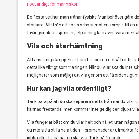
nödvändigt för människor
.
De flesta vet hur man tränar fysiskt. Man behöver göra det
starkare. Allt från att spela schack mot en kompis till en 
tävlingsinriktad spänning. Spänning kan även vara mental
Vila och återhämtning
Att anstränga kroppen är bara bra om du också har tid att 
detta lika viktigt som träningen. När du vilar ska du inte
möjligheter som möjligt att vila genom att få ordentligt 
Hur kan jag vila ordentligt?
Tänk bara på att du ska separera detta från när du vilar d
kännas frestande, men kommer inte ge dig den djupa vilan d
Vila fungerar bäst om du vilar helt och hållet, utan någon
du inte sitta stilla hela tiden – promenader är utmärkta f
jobba eller träna när du ska vila. Tänk på följande: