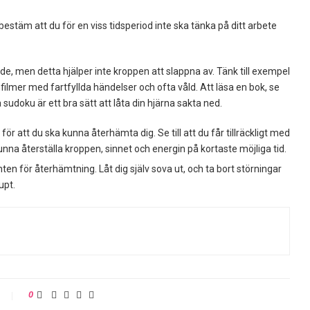
bestäm att du för en viss tidsperiod inte ska tänka på ditt arbete
e, men detta hjälper inte kroppen att slappna av. Tänk till exempel
filmer med fartfyllda händelser och ofta våld. Att läsa en bok, se
udoku är ett bra sätt att låta din hjärna sakta ned.
 för att du ska kunna återhämta dig. Se till att du får tillräckligt med
unna återställa kroppen, sinnet och energin på kortaste möjliga tid.
en för återhämtning. Låt dig själv sova ut, och ta bort störningar
upt.
0