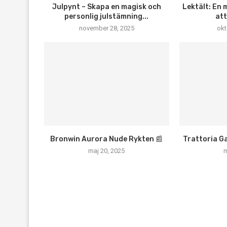
Julpynt – Skapa en magisk och
Lektält: En 
personlig julstämning...
att
november 28, 2025
okt
Bronwin Aurora Nude Rykten 📰
Trattoria Ga
maj 20, 2025
m