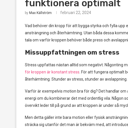
funktionera optimalt
februari 22, 2024
by
Max Källström
Vad behöver din kropp för att bygga styrka och fylla upp
ansträngning och återhämtning. Utan båda dessa kommer du
tala om varför kroppen behöver både press och avslappnin
Missuppfattningen om stress
Stress uppfattas nästan alltid som negativt. Någonting ma
för kroppen är konstant stress
. För att fungera optimalt
återhämtning. Stunder av stress, stunder av avslappning.
Varför är exempelvis motion bra för dig? Det handlar om a
energi om du kombinerar det med ordentlig vila. Någon s
övervikt leder till på grund av att kroppen är under så my
Men detta gäller inte bara motion eller fysisk ansträngni
sträcka sig utanför det man är bekväm med, att introduce