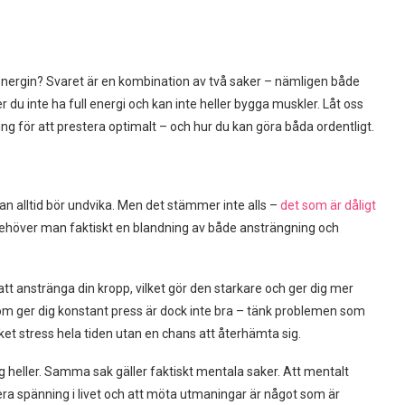
 energin? Svaret är en kombination av två saker – nämligen både
 inte ha full energi och kan inte heller bygga muskler. Låt oss
g för att prestera optimalt – och hur du kan göra båda ordentligt.
n alltid bör undvika. Men det stämmer inte alls –
det som är dåligt
 behöver man faktiskt en blandning av både ansträngning och
tt anstränga din kropp, vilket gör den starkare och ger dig mer
om ger dig konstant press är dock inte bra – tänk problemen som
cket stress hela tiden utan en chans att återhämta sig.
ng heller. Samma sak gäller faktiskt mentala saker. Att mentalt
ra spänning i livet och att möta utmaningar är något som är