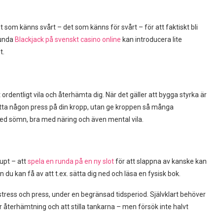
 som känns svårt – det som känns för svårt – för att faktiskt bli
runda
Blackjack på svenskt casino online
kan introducera lite
t.
ordentligt vila och återhämta dig. När det gäller att bygga styrka är
 sätta någon press på din kropp, utan ge kroppen så många
med sömn, bra med näring och även mental vila.
jupt – att
spela en runda på en ny slot
för att slappna av kanske kan
u kan få av att t.ex. sätta dig ned och läsa en fysisk bok.
 stress och press, under en begränsad tidsperiod. Självklart behöver
ör återhämtning och att stilla tankarna – men försök inte halvt