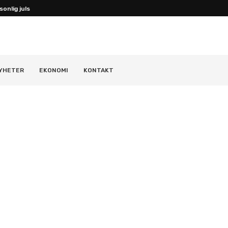
onlig julstämning...
YHETER
EKONOMI
KONTAKT