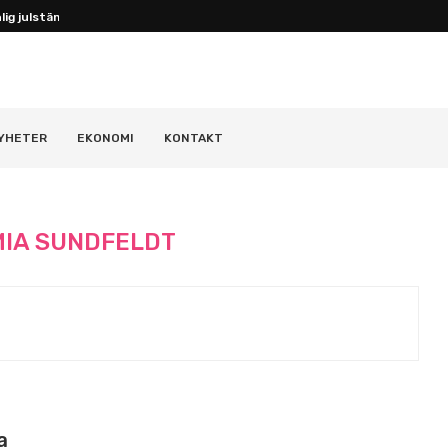
ig julstämning...
YHETER
EKONOMI
KONTAKT
MIA SUNDFELDT
a